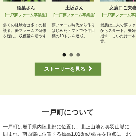
稲葉さん
土坂さん
女鹿口ご夫
[一戸夢ファーム卒業生]
[一戸夢ファーム卒業生]
[一戸夢ファーム卒
多くの経験者は多くの相
夢ファーム時代から作り
就農は二人で夢ファ
談者。夢ファームの研修
はじめたトマトで今年目
からスタート。夫婦
を礎に、収穫量を増やす
標の10トンを達成。
指す、しいたけ一本
業。
ストーリーを見る
一戸町について
一戸町は岩手県内陸北部に位置し、北上山地と奥羽山脈に
囲まれ、南西部に位置する標高1,018mの西岳を頂点に、北