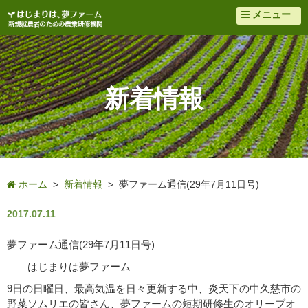
メニュー
新着情報
ホーム
>
新着情報
> 夢ファーム通信(29年7月11日号)
2017.07.11
夢ファーム通信(29年7月11日号)
はじまりは夢ファーム
9日の日曜日、最高気温を日々更新する中、炎天下の中久慈市の
野菜ソムリエの皆さん、夢ファームの短期研修生のオリーブオ