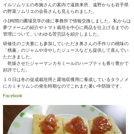
イルソムリエの布施さんの案内で遠路来所、遠野からも岩手県
の野菜ソムリエの会長さんも見えられました。
小1時間の圃場見学の後に事務所で情報交換しました。私からは
夢ファームの紹介やトマト栽培を中心に商品を仕上げるまでの
管理について、いわゆる苦労話を紹介しました。
研修生のご夫妻にも参加していただき奥さんの手作りの桃味の
「桃薫」のジャムや冷やしたジュースなども提供して喜んでい
ただきました。
乾燥させたジャーマンカモミールのハーブティも香り豊かで
好評でした。
１０日は冬の促成栽培用と露地収獲用に養成しているタラノメ
にカミキリムシの発生時期なのでこれまた暑い中防除です。
Facebook