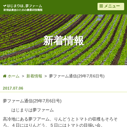
メニュー
新着情報
ホーム
>
新着情報
> 夢ファーム通信(29年7月6日号)
2017.07.06
夢ファーム通信(29年7月6日号)
はじまりは夢ファーム
高冷地にある夢フアーム、りんどうとトマトの収穫もそろそ
ろ。４日にはりんどう、５日にはトマトの目揃い会。