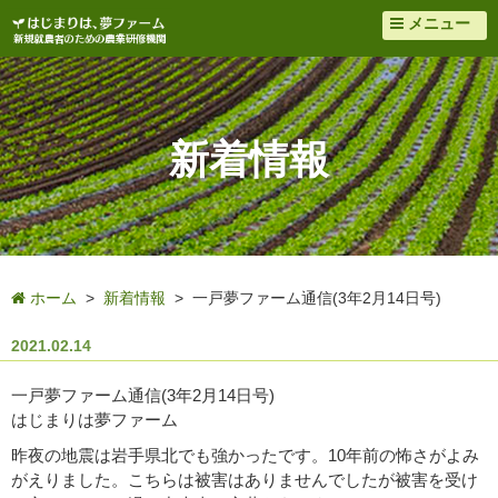
メニュー
新着情報
ホーム
>
新着情報
> 一戸夢ファーム通信(3年2月14日号)
2021.02.14
一戸夢ファーム通信(3年2月14日号)
はじまりは夢ファーム
昨夜の地震は岩手県北でも強かったです。10年前の怖さがよみ
がえりました。こちらは被害はありませんでしたが被害を受け