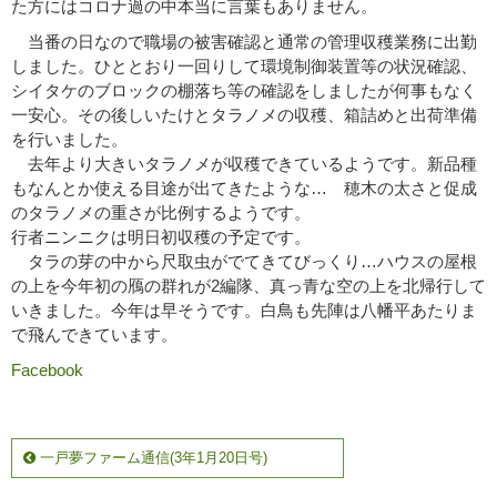
た方にはコロナ過の中本当に言葉もありません。
当番の日なので職場の被害確認と通常の管理収穫業務に出勤
しました。ひととおり一回りして環境制御装置等の状況確認、
シイタケのブロックの棚落ち等の確認をしましたが何事もなく
一安心。その後しいたけとタラノメの収穫、箱詰めと出荷準備
を行いました。
去年より大きいタラノメが収穫できているようです。新品種
もなんとか使える目途が出てきたような… 穂木の太さと促成
のタラノメの重さが比例するようです。
行者ニンニクは明日初収穫の予定です。
タラの芽の中から尺取虫がでてきてびっくり…ハウスの屋根
の上を今年初の鴈の群れが2編隊、真っ青な空の上を北帰行して
いきました。今年は早そうです。白鳥も先陣は八幡平あたりま
で飛んできています。
Facebook
一戸夢ファーム通信(3年1月20日号)