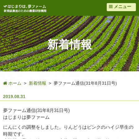
メニュー
新着情報
ホーム
>
新着情報
> 夢ファーム通信(31年8月31日号)
2019.08.31
夢ファーム通信(31年8月31日号)
はじまりは夢ファーム
にんにくの調整をしました。りんどうはピンクのハイジ早生の
時期です。