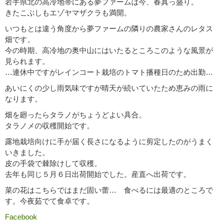
岩手県北の高冷地帯にある夢ファームは今、春真っ盛り。
きたこぶしもエゾヤマザクラも満開。
いつもとは違う角度から夢ファームの隣りの農家さんのレタス
畑です。
今の時期、高冷地の奥中山にはいたるところこのような風景が
見られます。
…連休中ですがレインコート栽培のトマト播種日のため出勤…
あいにくの少し雨気味ですが晴天が続いていたため恵みの雨に
なります。
畑を廻ったらタラノがちょうどよい具合。
タラノメの収穫開始です。
露地栽培向けに手が届く長さになるように剪定したのがうまく
いきました。
皮の手袋で棘除けして収穫。
去年も同じ５月６日出荷開始でした。産直へ出荷です。
菜の花はこちらではまだ固い蕾… 食べるには最適のところで
す。今夜茹でて食卓です。
Facebook