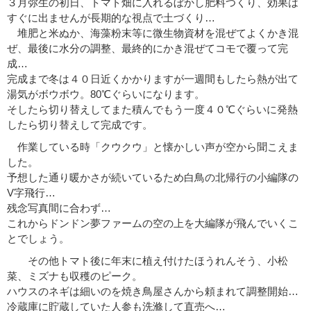
３月弥生の初日、トマト畑に入れるぼかし肥料つくり、効果は
すぐに出ませんが長期的な視点で土づくり…
堆肥と米ぬか、海藻粉末等に微生物資材を混ぜてよくかき混
ぜ、最後に水分の調整、最終的にかき混ぜてコモで覆って完
成…
完成まで冬は４０日近くかかりますが一週間もしたら熱が出て
湯気がボウボウ。80℃ぐらいになります。
そしたら切り替えしてまた積んでもう一度４０℃ぐらいに発熱
したら切り替えして完成です。
作業している時「クウクウ」と懐かしい声が空から聞こえま
した。
予想した通り暖かさが続いているため白鳥の北帰行の小編隊の
V字飛行…
残念写真間に合わず…
これからドンドン夢ファームの空の上を大編隊が飛んでいくこ
とでしょう。
その他トマト後に年末に植え付けたほうれんそう、小松
菜、ミズナも収穫のピーク。
ハウスのネギは細いのを焼き鳥屋さんから頼まれて調整開始…
冷蔵庫に貯蔵していた人参も洗滌して直売へ…